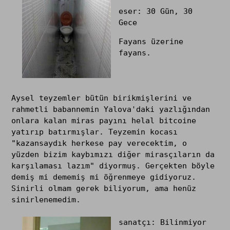
eser: 30 Gün, 30
Gece
Fayans üzerine
fayans.
Aysel teyzemler bütün birikmişlerini ve
rahmetli babannemin Yalova'daki yazlığından
onlara kalan miras payını helal bitcoine
yatırıp batırmışlar. Teyzemin kocası
"kazansaydık herkese pay verecektim, o
yüzden bizim kaybımızı diğer mirasçıların da
karşılaması lazım" diyormuş. Gerçekten böyle
demiş mi dememiş mi öğrenmeye gidiyoruz.
Sinirli olmam gerek biliyorum, ama henüz
sinirlenemedim.
sanatçı: Bilinmiyor